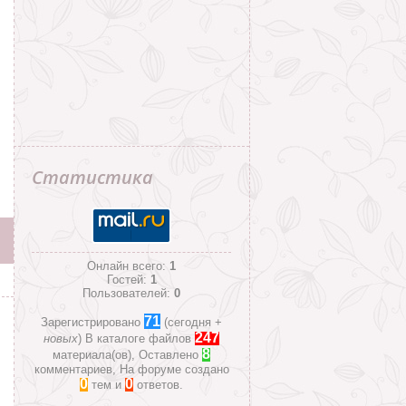
Статистика
Онлайн всего:
1
Гостей:
1
Пользователей:
0
71
Зарегистрировано
(сегодня +
247
новых
)
В каталоге файлов
8
материала(ов), Оставлено
комментариев, На форуме создано
0
0
тем и
ответов.