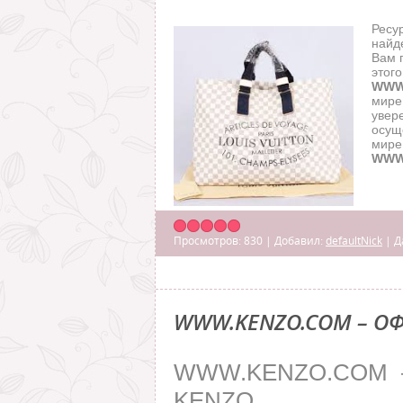
Ресу
найд
Вам 
это
WWW
мире
увер
осущ
мире
WWW
Просмотров:
830
|
Добавил:
defaultNick
|
Д
WWW.KENZO.COM – О
WWW.KENZO.COM 
KENZO