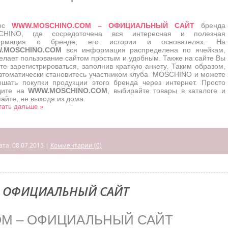
урс
WWW.MOSCHINO.COM – ОФИЦИАЛЬНЫЙ САЙТ
бренда
CHINO, где сосредоточена вся интересная и полезная
ормация о бренде, его истории и основателях. На
.MOSCHINO.COM
вся информация распределена по ячейкам,
делает пользование сайтом простым и удобным. Также на сайте Вы
те зарегистрироваться, заполнив краткую анкету. Таким образом,
втоматически становитесь участником клуба MOSCHINO и можете
ршать покупки продукции этого бренда через интернет. Просто
дите на
WWW.MOSCHINO.COM
, выбирайте товары в каталоге и
айте, не выходя из дома.
тать дальше »
ата:
08.07.2015
|
Комментарии (0)
 ОФИЦИАЛЬНЫЙ САЙТ
M – ОФИЦИАЛЬНЫЙ САЙТ