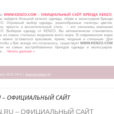
рс
WWW.KENZO.COM – ОФИЦИАЛЬНЫЙ САЙТ БРЕНДА KENZO
,
Вы найдете большой каталог одежды, обуви и аксессуаров бренда
O. Огромный выбор одежды, разнообразные палитры цветов,
ты, яркость и восхитительный стиль – это синонимы компании
O. Выбирая одежду от KENZO, Вы автоматически становитесь
м из самых стильных модников всего мира. В современном мире
ь важно оставаться красивым, ярким, модным и стильным. Для
чтобы у Вас всегда это получалось, существует
WWW.KENZO.COM
ин из самых востребованных брендов одежды и аксессуаров.
ом
...
Читать дальше »
ата:
08.07.2015
|
Комментарии (0)
U – ОФИЦИАЛЬНЫЙ САЙТ
.RU – ОФИЦИАЛЬНЫЙ САЙТ