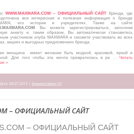
рс
WWW.MAXMARA.COM – ОФИЦИАЛЬНЫЙ САЙТ
бренда, где
едоточена вся интересная и полезная информация о бренде
MARA, его истории и учредителях. Также на сайте
.MAXMARA.COM
Вы можете зарегистрироваться, заполнив
ткую анкету и, таким образом, Вы автоматически становитесь
вным участником клуба MAXMARA и сможете участвовать во всех
ках, акциях и выгодных предложениях бренда.
ая женщина имеет желание быть модной, красивой, яркой и
ьной. Для того чтобы эта мечта превратилась в ре
...
Читать
ше »
Дата:
08.07.2015
|
Комментарии (0)
OM – ОФИЦИАЛЬНЫЙ САЙТ
S.COM – ОФИЦИАЛЬНЫЙ САЙТ