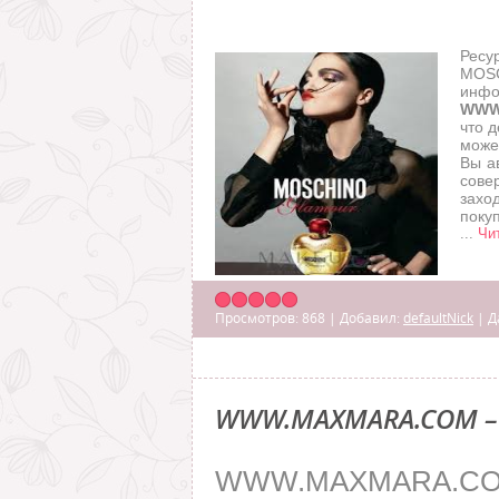
Рес
MOS
инф
WWW
что 
може
Вы а
сове
захо
покуп
...
Чи
Просмотров:
868
|
Добавил:
defaultNick
|
Д
WWW.MAXMARA.COM –
WWW.MAXMARA.CO