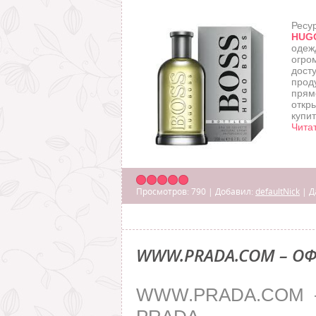
Рес
HUG
одеж
огро
дост
про
прям
откр
купит
Чита
Просмотров:
790
|
Добавил:
defaultNick
|
Д
WWW.PRADA.COM – О
WWW.PRADA.COM 