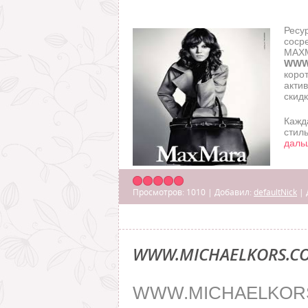
Ресу
соср
MAX
WWW
коро
акти
скид
Кажд
стил
даль
Просмотров:
1010
|
Добавил:
defaultNick
|
WWW.MICHAELKORS.C
WWW.MICHAELKOR