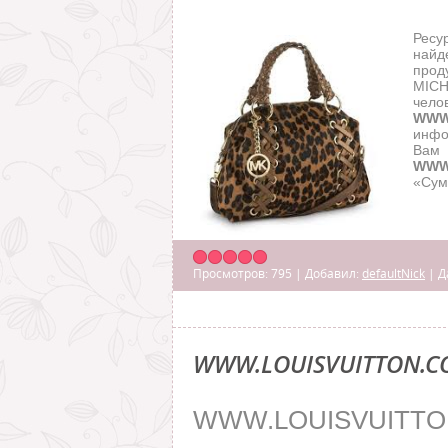
Ресу
найд
прод
MICH
чел
WWW
инфо
Вам
WWW
«Сум
Просмотров:
795
|
Добавил:
defaultNick
|
Д
WWW.LOUISVUITTON.
WWW.LOUISVUITTO