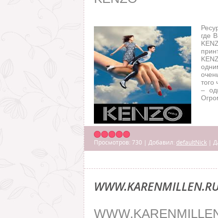
Ресу
где 
KENZ
прин
KENZ
одни
очен
того 
– од
Огр
Просмотров:
730
|
Добавил:
defaultNick
|
Д
WWW.KARENMILLEN.R
WWW.KARENMILLEN